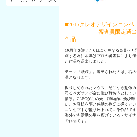
■
2015クレオデザインコンペ
審査員限定選出
作品
10周年を迎えたCLEOが更なる高見へと
躍する為に本年はプロの審査員により優
た作品を選出しました。
テーマ「飛躍」。選出されたのは、右の
品となります。
握りしめられたマウス、そこから想像力
司るペガサスが空に飛び舞おうとしてい
情景。CLEOがこの先、躍動的に飛び舞
い、お客様を夢と感動の物語に導くとい
コンセプトが盛り込まれている作品です
海外でも活動の場を広げているデザイナ
の作品です。